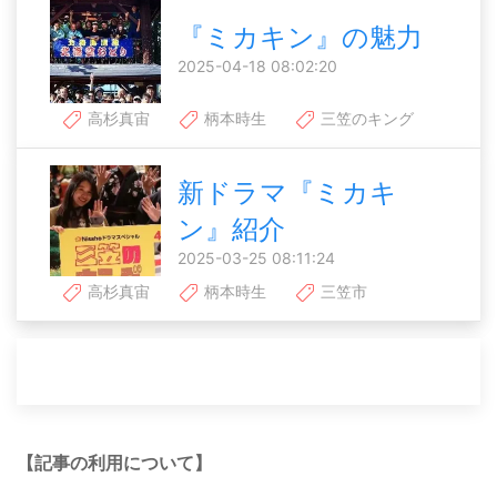
『ミカキン』の魅力
2025-04-18 08:02:20
高杉真宙
柄本時生
三笠のキング
新ドラマ『ミカキ
ン』紹介
2025-03-25 08:11:24
高杉真宙
柄本時生
三笠市
【記事の利用について】