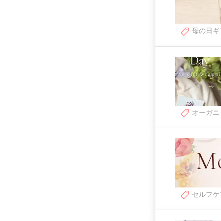
母の日ギ
オーガニ
セルフケ