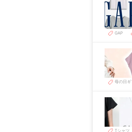
GAP
母の日ギ
Tシャツ