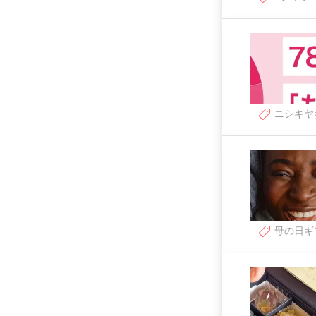
ニシキヤ
母の日ギ