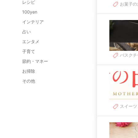
レシピ
お菓子の
100yen
インテリア
占い
エンタメ
子育て
バスクチ
節約・マネー
お掃除
その他
スイーツ