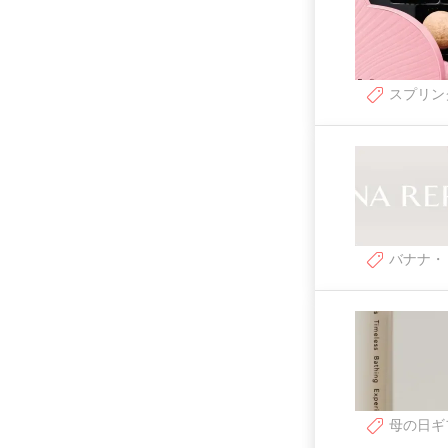
スプリン
バナナ・
母の日ギ