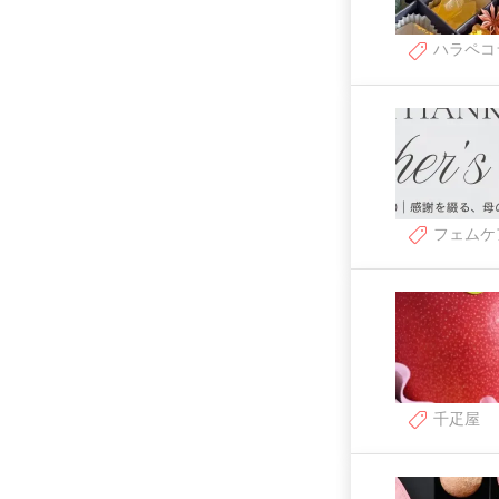
ハラペコ
フェムケ
千疋屋