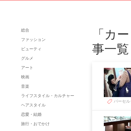
「カー
総合
ファッション
事一覧
ビューティ
グルメ
アート
映画
音楽
ライフスタイル・カルチャー
パーセル
ヘアスタイル
恋愛・結婚
旅行・おでかけ