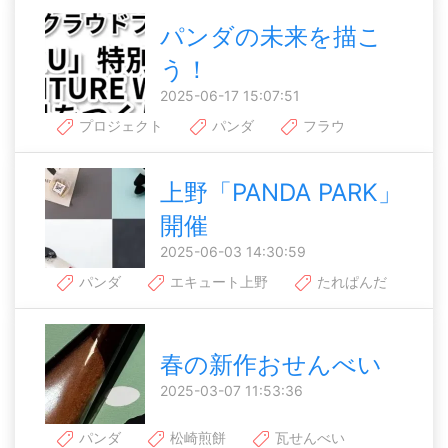
パンダの未来を描こ
う！
2025-06-17 15:07:51
プロジェクト
パンダ
フラウ
上野「PANDA PARK」
開催
2025-06-03 14:30:59
パンダ
エキュート上野
たれぱんだ
春の新作おせんべい
2025-03-07 11:53:36
パンダ
松崎煎餅
瓦せんべい