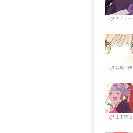
アニメー
音響上映
山下清悟