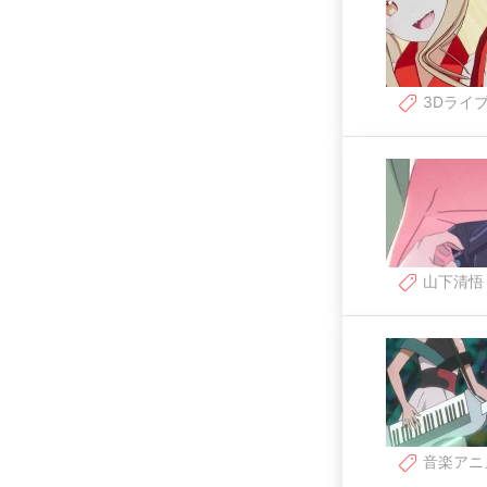
3Dライ
山下清悟
音楽アニ