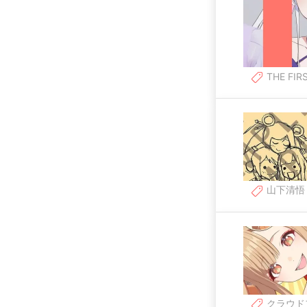
THE FIR
山下清悟
クラウド