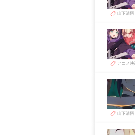
山下清悟
アニメ映
山下清悟