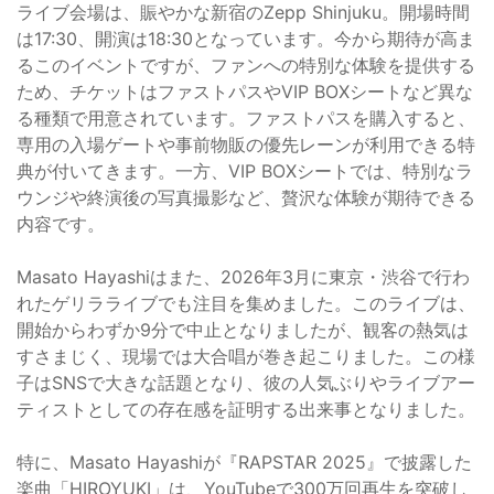
ライブ会場は、賑やかな新宿のZepp Shinjuku。開場時間
は17:30、開演は18:30となっています。今から期待が高ま
るこのイベントですが、ファンへの特別な体験を提供する
ため、チケットはファストパスやVIP BOXシートなど異な
る種類で用意されています。ファストパスを購入すると、
専用の入場ゲートや事前物販の優先レーンが利用できる特
典が付いてきます。一方、VIP BOXシートでは、特別なラ
ウンジや終演後の写真撮影など、贅沢な体験が期待できる
内容です。
Masato Hayashiはまた、2026年3月に東京・渋谷で行わ
れたゲリラライブでも注目を集めました。このライブは、
開始からわずか9分で中止となりましたが、観客の熱気は
すさまじく、現場では大合唱が巻き起こりました。この様
子はSNSで大きな話題となり、彼の人気ぶりやライブアー
ティストとしての存在感を証明する出来事となりました。
特に、Masato Hayashiが『RAPSTAR 2025』で披露した
楽曲「HIROYUKI」は、YouTubeで300万回再生を突破し