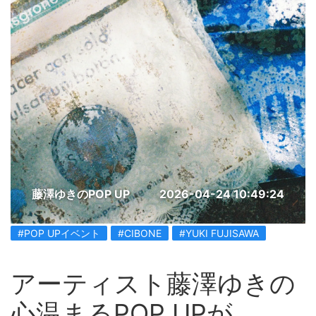
藤澤ゆきのPOP UP
2026-04-24 10:49:24
#POP UPイベント
#CIBONE
#YUKI FUJISAWA
アーティスト藤澤ゆきの
心温まるPOP UPが