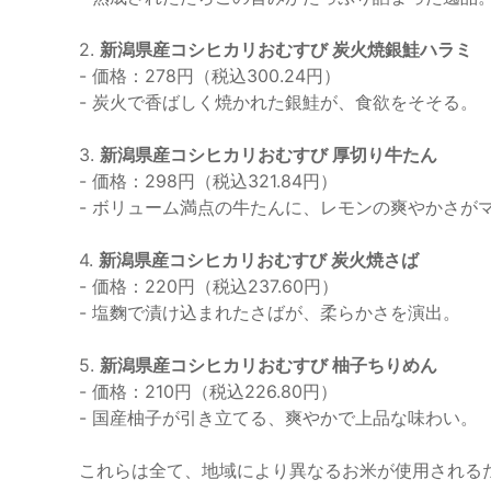
2.
新潟県産コシヒカリおむすび 炭火焼銀鮭ハラミ
- 価格：278円（税込300.24円）
- 炭火で香ばしく焼かれた銀鮭が、食欲をそそる。
3.
新潟県産コシヒカリおむすび 厚切り牛たん
- 価格：298円（税込321.84円）
- ボリューム満点の牛たんに、レモンの爽やかさが
4.
新潟県産コシヒカリおむすび 炭火焼さば
- 価格：220円（税込237.60円）
- 塩麴で漬け込まれたさばが、柔らかさを演出。
5.
新潟県産コシヒカリおむすび 柚子ちりめん
- 価格：210円（税込226.80円）
- 国産柚子が引き立てる、爽やかで上品な味わい。
これらは全て、地域により異なるお米が使用される