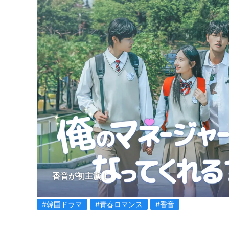
香音が初主演！
#韓国ドラマ
#青春ロマンス
#香音