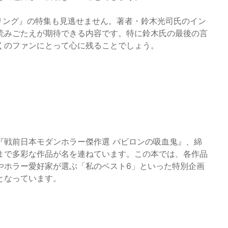
リング』の特集も見逃せません。著者・鈴木光司氏のイン
読みごたえが期待できる内容です。特に鈴木氏の最後の言
くのファンにとって心に残ることでしょう。
『戦前日本モダンホラー傑作選 バビロンの吸血鬼』、綿
まで多彩な作品が名を連ねています。この本では、各作品
やホラー愛好家が選ぶ「私のベスト6」といった特別企画
となっています。