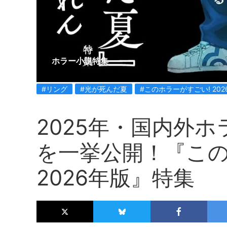
ホラー小説特集
#リング
#光が死んだ夏
#このホラーがすごい! 202
2025年・国内外ホ
を一挙公開！『この
2026年版』特集