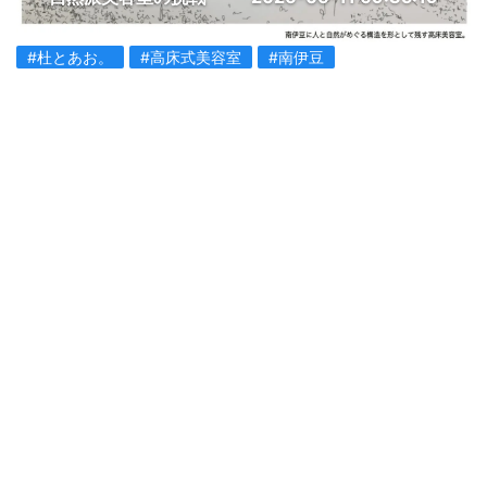
#杜とあお。
#高床式美容室
#南伊豆