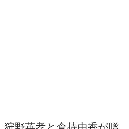
狩野英孝と倉持由香が贈