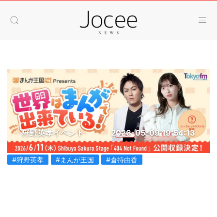
狩野英孝イベント
2026-05-09 19:54:13
#狩野英孝
#まんが王国
#倉持由香