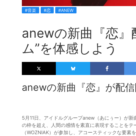
#音楽
#恋
#ANEW
anewの新曲『恋
ム”を体感しよう
anewの新曲『恋』が配
5月11日、アイドルグループanew（あにぅー）
の枠を超え、人間の感情を素直に表現することをテ
（WOZNIAK）が参加し、アコースティックな要