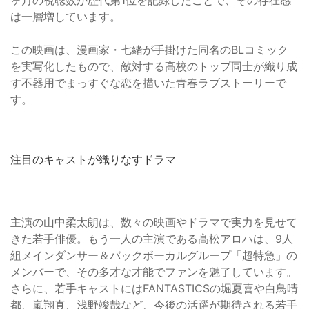
ヶ月の視聴数が歴代第1位を記録したことで、その存在感
は一層増しています。
この映画は、漫画家・七緒が手掛けた同名のBLコミック
を実写化したもので、敵対する高校のトップ同士が織り成
す不器用でまっすぐな恋を描いた青春ラブストーリーで
す。
注目のキャストが織りなすドラマ
主演の山中柔太朗は、数々の映画やドラマで実力を見せて
きた若手俳優。もう一人の主演である髙松アロハは、9人
組メインダンサー＆バックボーカルグループ「超特急」の
メンバーで、その多才な才能でファンを魅了しています。
さらに、若手キャストにはFANTASTICSの堀夏喜や白鳥晴
都、嵐翔真、浅野竣哉など、今後の活躍が期待される若手