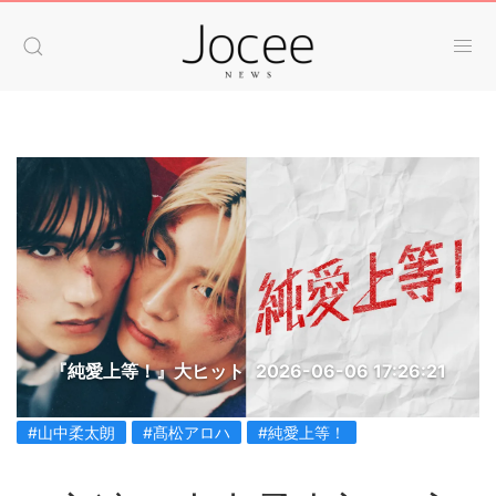
『純愛上等！』大ヒット
2026-06-06 17:26:21
#山中柔太朗
#髙松アロハ
#純愛上等！