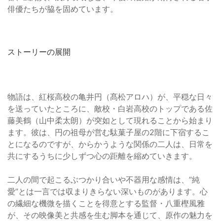
俳優たちが脇を固めています。
ストーリーの展開
物語は、紅桜高校の亀井円（髙松アロハ）が、平穏な日々
を送っていたところに、敵校・白岩高校のトップである佐
藤美鶴（山中柔太朗）が突如として現れることから始まり
ます。彼は、円の祖母が営む駄菓子屋の2階に下宿するこ
とになるのですが、からかうような関係の二人は、日常を
共にするうちに少しずつ心の距離を縮めていきます。
二人の間で起こるぶつかり合いや不器用な感情は、”純
愛”とは一言では収まりきらない深いものがあります。心
の繊細な機微を描くことを得意とする監督・八重樫風雅
が、その映像美と共感を生む脚本を通じて、原作の魅力を