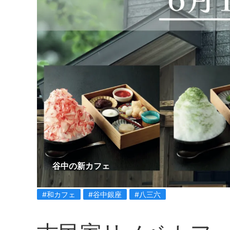
谷中の新カフェ
#和カフェ
#谷中銀座
#八三六