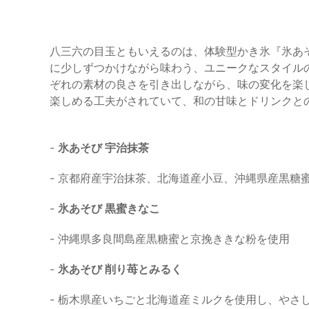
八三六の目玉ともいえるのは、体験型かき氷『氷あ
に少しずつかけながら味わう、ユニークなスタイル
ぞれの素材の良さを引き出しながら、味の変化を楽
楽しめる工夫がされていて、和の甘味とドリンクと
-
氷あそび 宇治抹茶
- 京都府産宇治抹茶、北海道産小豆、沖縄県産黒糖
-
氷あそび 黒蜜きなこ
- 沖縄県多良間島産黒糖蜜と京挽ききな粉を使用
-
氷あそび 削り苺とみるく
- 栃木県産いちごと北海道産ミルクを使用し、やさ