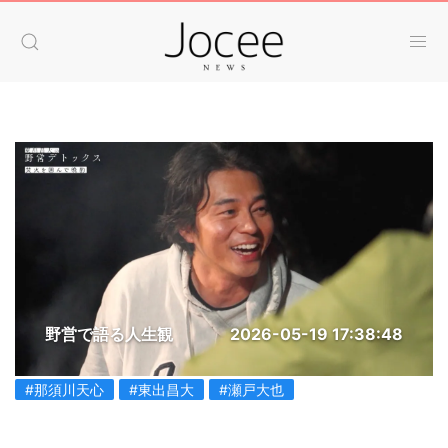
野営で語る人生観
2026-05-19 17:38:48
#那須川天心
#東出昌大
#瀬戸大也