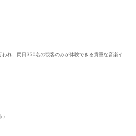
）に行われ、両日350名の観客のみが体験できる貴重な音楽イ
市）
）