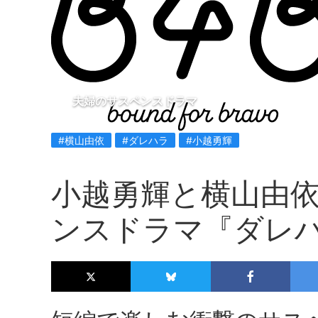
夫婦のサスペンスドラマ
#横山由依
#ダレハラ
#小越勇輝
小越勇輝と横山由
ンスドラマ『ダレ