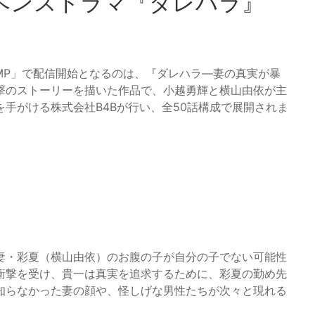
ペンスドラマ『ダレハラ』
UMP」で配信開始となるのは、『ダレハラ―妻の真実が暴
撃のストーリーを描いた作品で、小越勇輝と横山由依が主
手がける株式会社B4Bが行い、全50話構成で展開されま
妻・彩夏（横山由依）のお腹の子が自分の子でない可能性
衝撃を受け、貴一は真実を追求するために、彩夏の勤め先
知らなかった妻の顔や、怪しげな男性たちが次々と現れる