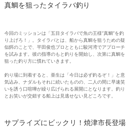
真鯛を狙ったタイラバ釣り
今回のミッションは「五目タイラバで魚の王様“真鯛”を釣
り上げろ！」。タイラバとは、船から真鯛を狙うための疑
似餌のことで、平田俊也プロとともに駿河湾でアプローチ
を試みます。彼の指導のもと釣りを開始し、次第に真鯛を
狙った釣り方に慣れていきます。
釣り場に到着すると、亜生は「今日は必ず釣るぞ！」と意
気込み、ナダルもそれに続いたものの、二人の間に早速笑
いを誘う口喧嘩が繰り広げられる展開にとなります。釣り
とお笑いが交錯する船上は見逃せない見どころです。
サプライズにビックリ！焼津市長登場