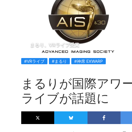
まるり、VRライブ受賞
#VRライブ
#まるり
#神席 EXWARP
まるりが国際アワー
ライブが話題に