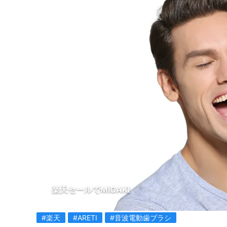
楽天セールでMIGAKI
#楽天
#ARETI
#音波電動歯ブラシ