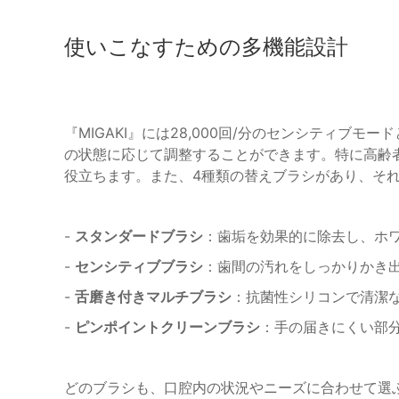
使いこなすための多機能設計
『MIGAKI』には28,000回/分のセンシティブモ
の状態に応じて調整することができます。特に高齢
役立ちます。また、4種類の替えブラシがあり、そ
-
スタンダードブラシ
：歯垢を効果的に除去し、ホ
-
センシティブブラシ
：歯間の汚れをしっかりかき
-
舌磨き付きマルチブラシ
：抗菌性シリコンで清潔
-
ピンポイントクリーンブラシ
：手の届きにくい部
どのブラシも、口腔内の状況やニーズに合わせて選