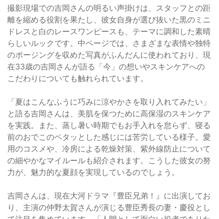
撮影現場での吉岡さんの明るい声掛けは、スタッフとの距
離を縮める役割を果たし、彼女自身が選び抜いた黒のミニ
ドレスと白のレースワンピースも、テーマに調和した素晴
らしいルックです。中ページでは、さまざまな表情や独特
のポージングを収めた写真がふんだんに使われており、現
在33歳の吉岡さんが語る「今」の想いやスキンケアへの
こだわりについても触れられています。
「夏はこんなふうに巧みに涼やかさを取り入れてみたい」
と語る吉岡さんは、美肌を保つために高保湿のスキンケア
を実践。また、蒸し暑い時期でもお手入れを怠らず、寝る
前のおでこのペタッとした感じには苦労している様子。愛
用のコスメや、冷房による乾燥対策、紫外線防止について
の細やかなマイルールも紹介されます。こうした彼女の努
力が、魅力的な夏顔を実現しているのでしょう。
吉岡さんは、現在大河ドラマ『豊臣兄弟！』に出演してお
り、主演の仲野太賀さんが演じる豊臣秀長の妻・慶役とし