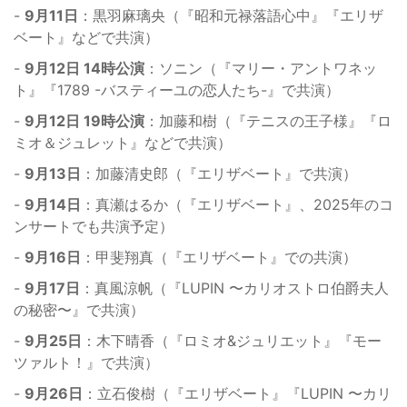
-
9月11日
：黒羽麻璃央（『昭和元禄落語心中』『エリザ
ベート』などで共演）
-
9月12日 14時公演
：ソニン（『マリー・アントワネッ
ト』『1789 -バスティーユの恋人たち-』で共演）
-
9月12日 19時公演
：加藤和樹（『テニスの王子様』『ロ
ミオ＆ジュレット』などで共演）
-
9月13日
：加藤清史郎（『エリザベート』で共演）
-
9月14日
：真瀬はるか（『エリザベート』、2025年のコ
ンサートでも共演予定）
-
9月16日
：甲斐翔真（『エリザベート』での共演）
-
9月17日
：真風涼帆（『LUPIN 〜カリオストロ伯爵夫人
の秘密〜』で共演）
-
9月25日
：木下晴香（『ロミオ&ジュリエット』『モー
ツァルト！』で共演）
-
9月26日
：立石俊樹（『エリザベート』『LUPIN 〜カリ