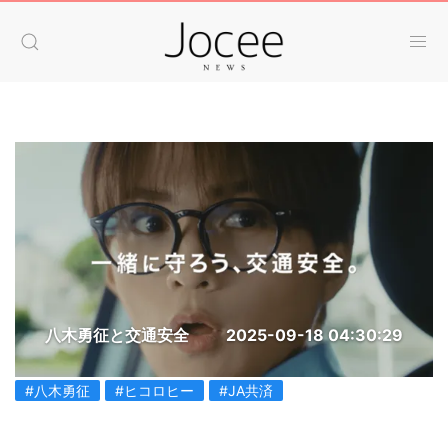
八木勇征と交通安全
2025-09-18 04:30:29
#八木勇征
#ヒコロヒー
#JA共済