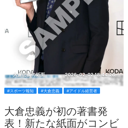
大倉忠義の紙面
2026-02-02 18:44:26
#スポーツ報知
#大倉忠義
#アイドル経営者
大倉忠義が初の著書発
表！新たな紙面がコンビ