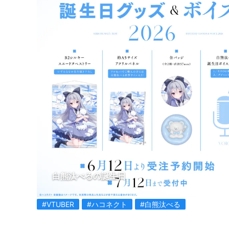
白熊汰べるの誕生日
#VTUBER
#ハコネクト
#白熊汰べる