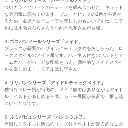
2.
リリパレシリーズ「ハートフルメイド」
淡いカラーとハートのモチーフを組み合わせた、キュート
な雰囲気に満ちています。ブルーとピンクの2色から選べ
るため、友達と双子コーデを楽しむのもいいですね。モデ
ルには水瀬さららさんと小此木流花さんが登場。
3.
ゴスパンドールシリーズ「メイド」
ブラックが基調のデザインにチェック柄をあしらった、ロ
ックスタイルのメイド服です。ハーネス付きのベルトとア
ームカバーがハードな印象を与え、個性的なメイドスタイ
ルを楽しめます。モデルはし季さん。
4.
リリパレシリーズ「アイドルチェックメイド」
独特なベレー帽が特徴の、メイド服ではありながらアイド
ルテイストが楽しめる一着。カラー展開が豊富で、推し活
にぴったりです。
5.
ルミパピエシリーズ「パンクウルフ」
肩出しスタイルと胸元のリング付きベルトが魅力的なこの