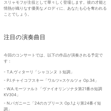
スリャモフが主役として華々しく登場します。彼の才能と
情熱が織りなす優美なメロディに、あなたも心を奪われる
ことでしょう。
注目の演奏曲目
今回のコンサートでは、以下の作品が演奏される予定で
す：
- T.A.ヴィターリ「シャコンヌ ト短調」
- P.I.チャイコフスキー「ワルツ=スケルツォ Op.34」
- W.A.モーツァルト「ヴァイオリンソナタ第21番ホ短調
KV304」
- N.パガニーニ「24のカプリース Op.1より第24番イ短
調」