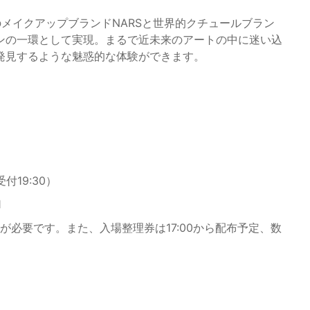
は、NY発のメイクアップブランドNARSと世界的クチュールブラン
ンの一環として実現。まるで近未来のアートの中に迷い込
発見するような魅惑的な体験ができます。
受付19:30）
1
加が必要です。また、入場整理券は17:00から配布予定、数