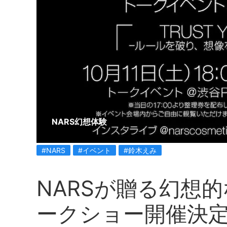
NARS幻想体験
#NARS
#イベント
#鈴木えみ
NARSが贈る幻想
ークショー開催決