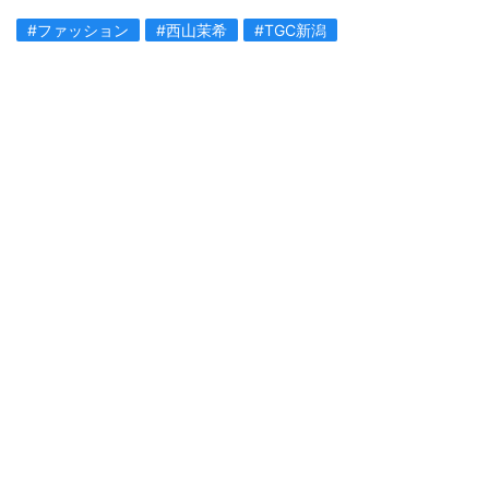
#ファッション
#西山茉希
#TGC新潟