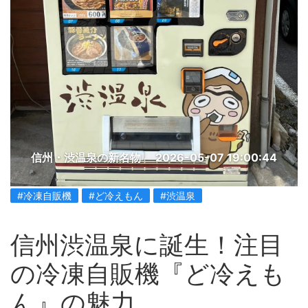
信州・渋温泉の新名物
2026-05-07 19:00:44
#冷凍自販機
#ど冷えもん
#渋温泉
信州渋温泉に誕生！注目
の冷凍自販機『ど冷えも
ん』の魅力