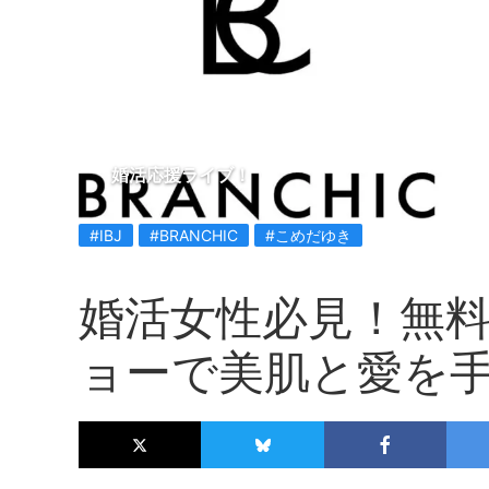
婚活応援ライブ！
#IBJ
#BRANCHIC
#こめだゆき
婚活女性必見！無
ョーで美肌と愛を