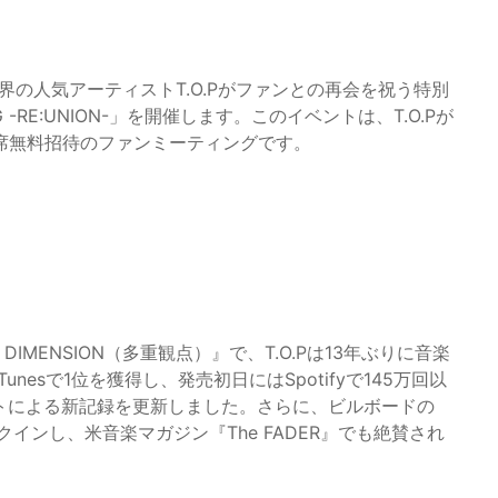
OP界の人気アーティストT.O.Pがファンとの再会を祝う特別
NG -RE:UNION-」を開催します。このイベントは、T.O.Pが
席無料招待のファンミーティングです。
IMENSION（多重観点）』で、T.O.Pは13年ぶりに音楽
esで1位を獲得し、発売初日にはSpotifyで145万回以
ストによる新記録を更新しました。さらに、ビルボードの
インし、米音楽マガジン『The FADER』でも絶賛され
。