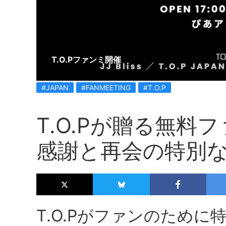
T.O.Pファンミ開催
#JAPAN
#FANMEETING
#T.O.P
T.O.Pが贈る無料
感謝と再会の特別
T.O.Pがファンのため