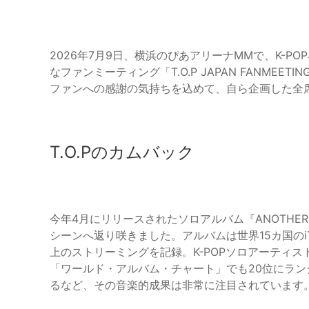
2026年7月9日、横浜のぴあアリーナMMで、K-P
なファンミーティング「T.O.P JAPAN FANMEETI
ファンへの感謝の気持ちを込めて、自ら企画した全
T.O.Pのカムバック
今年4月にリリースされたソロアルバム『ANOTHER D
シーンへ返り咲きました。アルバムは世界15カ国のiTun
上のストリーミングを記録。K-POPソロアーティ
「ワールド・アルバム・チャート」でも20位にランク
るなど、その音楽的成果は非常に注目されています