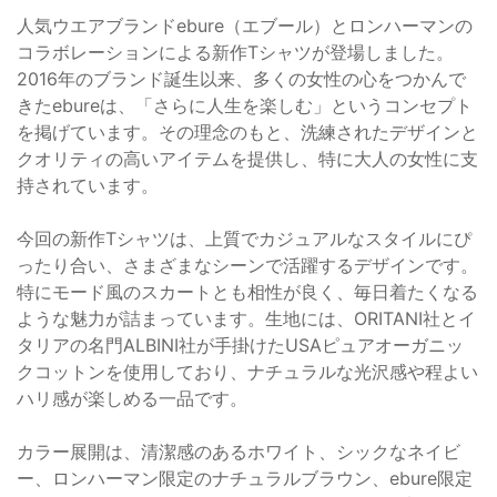
人気ウエアブランドebure（エブール）とロンハーマンの
コラボレーションによる新作Tシャツが登場しました。
2016年のブランド誕生以来、多くの女性の心をつかんで
きたebureは、「さらに人生を楽しむ」というコンセプト
を掲げています。その理念のもと、洗練されたデザインと
クオリティの高いアイテムを提供し、特に大人の女性に支
持されています。
今回の新作Tシャツは、上質でカジュアルなスタイルにぴ
ったり合い、さまざまなシーンで活躍するデザインです。
特にモード風のスカートとも相性が良く、毎日着たくなる
ような魅力が詰まっています。生地には、ORITANI社とイ
タリアの名門ALBINI社が手掛けたUSAピュアオーガニッ
クコットンを使用しており、ナチュラルな光沢感や程よい
ハリ感が楽しめる一品です。
カラー展開は、清潔感のあるホワイト、シックなネイビ
ー、ロンハーマン限定のナチュラルブラウン、ebure限定