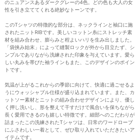
のニュアンスあるダークグレーの4色。どの色も大人の女
性を引き立ててくれる絶妙なトーンです。
このTシャツの特徴的な部分は、ネックラインと袖口に施
されたニットRIBです。美しいコットン糸にストレッチ素
材を組み合わせ、膨らみと程よいハリを生み出しました。
「袋挟み始末」によって縫製ロックが外から目立たず、シ
ンプルでありながら洗練された印象を与えています。愛ら
しい丸みを帯びた袖ラインもまた、このデザインのポイン
トです。
気温が上がるこれからの季節に向けて、快適に過ごせるよ
うにウォッシャブル仕様が盛り込まれています。また、カ
ットソー素材とニットの組み合わせデザインにより、優し
く押し洗いし、形を整えて干すだけで風合いを保ちながら
長く愛用できるのも嬉しい特徴です。細部へのこだわりが
詰まったこの洗練されたTシャツは、日常のワードローブ
にふさわしい一着として、ぜひ取り入れていただきたいア
イテムです。