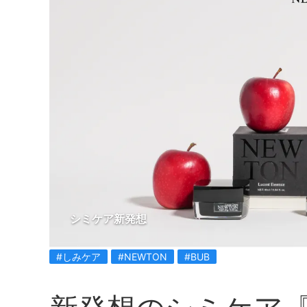
シミケア新発想
#しみケア
#NEWTON
#BUB