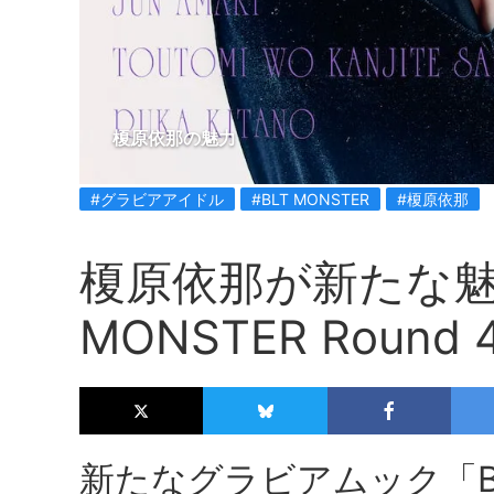
榎原依那の魅力
#グラビアアイドル
#BLT MONSTER
#榎原依那
榎原依那が新たな魅
MONSTER Roun
新たなグラビアムック「BLT 