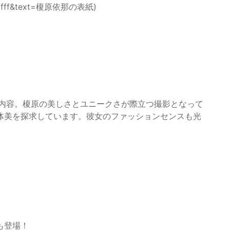
/ffffff&text=榎原依那の表紙)
な内容。榎原の美しさとユニークさが際立つ撮影となって
体美を探求しています。彼女のファッションセンスも光
も登場！