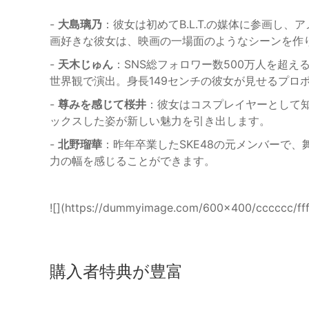
-
大島璃乃
：彼女は初めてB.L.T.の媒体に参画し
画好きな彼女は、映画の一場面のようなシーンを作
-
天木じゅん
：SNS総フォロワー数500万人を超
世界観で演出。身長149センチの彼女が見せるプロ
-
尊みを感じて桜井
：彼女はコスプレイヤーとして
ックスした姿が新しい魅力を引き出します。
-
北野瑠華
：昨年卒業したSKE48の元メンバーで
力の幅を感じることができます。
![](https://dummyimage.com/600x400/ccccc
購入者特典が豊富