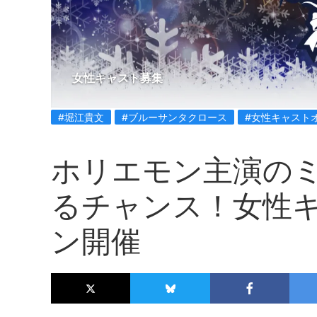
女性キャスト募集
#堀江貴文
#ブルーサンタクロース
#女性キャスト
ホリエモン主演の
るチャンス！女性
ン開催