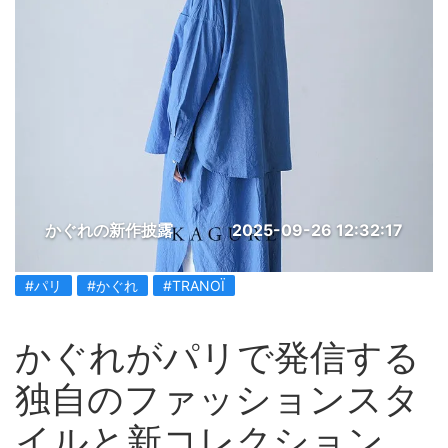
かぐれの新作披露
2025-09-26 12:32:17
#パリ
#かぐれ
#TRANOÏ
かぐれがパリで発信する
独自のファッションスタ
イルと新コレクション