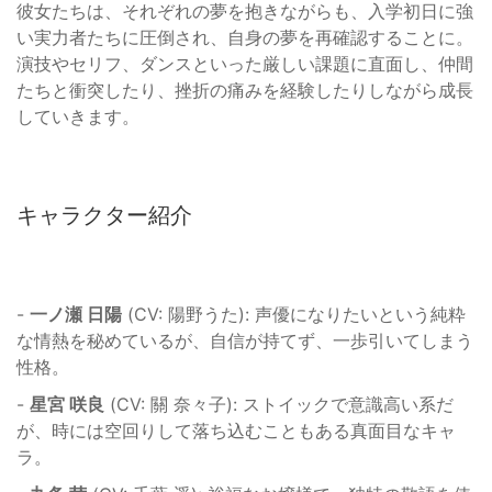
彼女たちは、それぞれの夢を抱きながらも、入学初日に強
い実力者たちに圧倒され、自身の夢を再確認することに。
演技やセリフ、ダンスといった厳しい課題に直面し、仲間
たちと衝突したり、挫折の痛みを経験したりしながら成長
していきます。
キャラクター紹介
-
一ノ瀬 日陽
(CV: 陽野うた): 声優になりたいという純粋
な情熱を秘めているが、自信が持てず、一歩引いてしまう
性格。
-
星宮 咲良
(CV: 關 奈々子): ストイックで意識高い系だ
が、時には空回りして落ち込むこともある真面目なキャ
ラ。