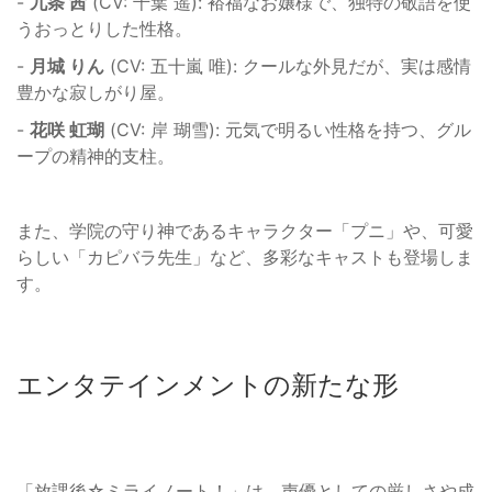
-
九条 茜
(CV: 千葉 遥): 裕福なお嬢様で、独特の敬語を使
うおっとりした性格。
-
月城 りん
(CV: 五十嵐 唯): クールな外見だが、実は感情
豊かな寂しがり屋。
-
花咲 虹瑚
(CV: 岸 瑚雪): 元気で明るい性格を持つ、グル
ープの精神的支柱。
また、学院の守り神であるキャラクター「プニ」や、可愛
らしい「カピバラ先生」など、多彩なキャストも登場しま
す。
エンタテインメントの新たな形
「放課後☆ミライノート！」は、声優としての厳しさや成