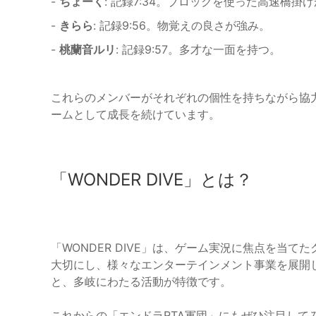
-
ちょーく
: 記録7:34。ブロックを使った高速橋掛
-
きらら
: 記録9:56。物覚えの良さが強み。
-
桃蘭音ルリ
: 記録9:57。多才な一面を持つ。
これらのメンバーがそれぞれの個性を持ちながら協力
ームとして成長を続けています。
「WONDER DIVE」とは？
「WONDER DIVE」は、ゲーム実況に焦点を当
大切にし、様々なエンターテインメント事業を展開
と、多岐にわたる活動が特徴です。
これからの「エンドラRTA軍団」にもぜひ注目して