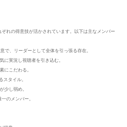
れぞれの得意技が活かされています。以下は主なメンバー
説が得意で、リーダーとして全体を引っ張る存在。
、元気に実況し視聴者を引き込む。
要素にこだわる。
せるスタイル。
ルが少し弱め。
つ唯一のメンバー。