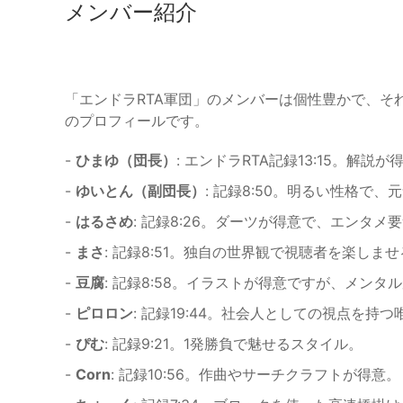
メンバー紹介
「エンドラRTA軍団」のメンバーは個性豊かで、そ
のプロフィールです。
-
ひまゆ（団長）
: エンドラRTA記録13:15。解
-
ゆいとん（副団長）
: 記録8:50。明るい性格で
-
はるさめ
: 記録8:26。ダーツが得意で、エンタメ
-
まさ
: 記録8:51。独自の世界観で視聴者を楽しま
-
豆腐
: 記録8:58。イラストが得意ですが、メンタ
-
ピロロン
: 記録19:44。社会人としての視点を持
-
ぴむ
: 記録9:21。1発勝負で魅せるスタイル。
-
Corn
: 記録10:56。作曲やサーチクラフトが得意。