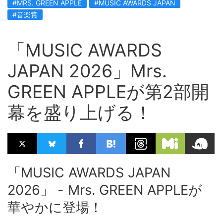
#MRS. GREEN APPLE
#MUSIC AWARDS JAPAN
#音楽賞
「MUSIC AWARDS
JAPAN 2026」Mrs.
GREEN APPLEが第2部開
幕を盛り上げる！
「MUSIC AWARDS JAPAN
2026」 - Mrs. GREEN APPLEが
華やかに登場！