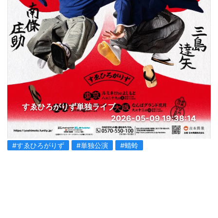
すゑひろがりず単独ライブ
2026-05-09 19:38:14
#すゑひろがりず
#単独公演
#蜻蛉