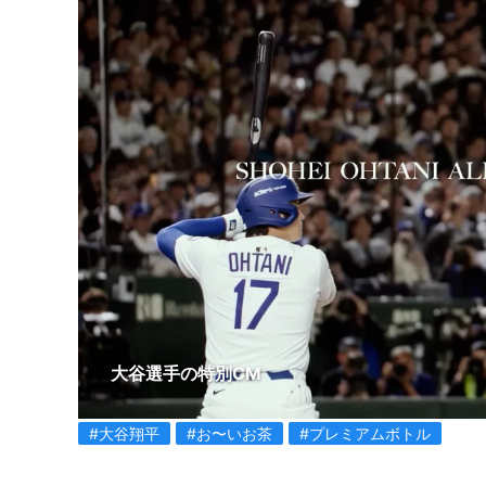
大谷選手の特別CM
#大谷翔平
#お〜いお茶
#プレミアムボトル