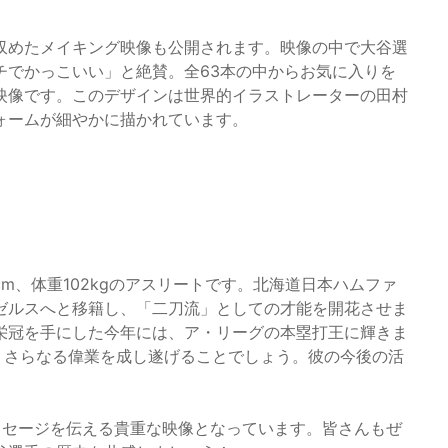
収めたメイキング映像も公開されます。映像の中で大谷選
チでかっこいい」と絶賛。全63本の中からお気に入りを
映像です。このデザインは世界的イラストレーターの田村
ォームが細やかに描かれています。
cm、体重102kgのアスリートです。北海道日本ハムファ
ゼルスへと移籍し、「二刀流」としての才能を開花させま
栄冠を手にした今年には、ア・リーグの本塁打王に輝きま
し、さらなる偉業を成し遂げることでしょう。彼の今後の活
ッセージを伝える貴重な映像となっています。皆さんもぜ