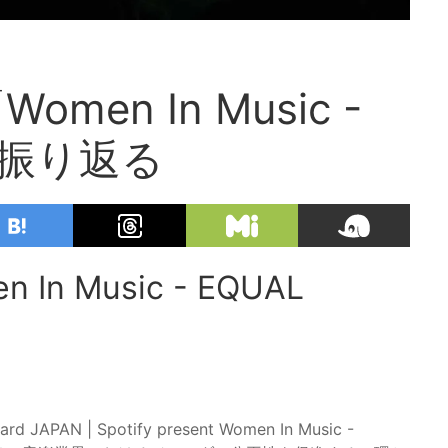
en In Music -
」を振り返る
 Music - EQUAL
N | Spotify present Women In Music -