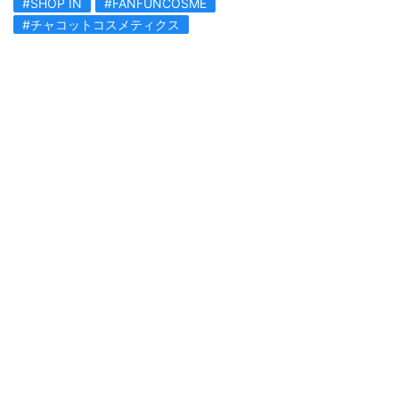
#SHOP IN
#FANFUNCOSME
#チャコットコスメティクス