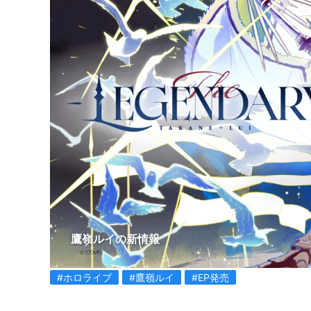
鷹嶺ルイの新情報
#ホロライブ
#鷹嶺ルイ
#EP発売