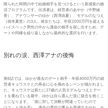
限られた時間の中で結婚相手を見つけるという新感覚の婚
活プログラムです。出演者は、経営者のあやか（中野綾
香）、アナウンサーのゆか（西澤由夏）、モデルのなつえ
（徳本夏恵）の3人。彼女たちは、年収2000万円を超える
ハイスペック男性の中から運命の相手を探し出すため、デ
ートや同棲を繰り返しながら最終的な選択を行います。
別れの涙、西澤アナの後悔
第6話では、ゆかが過去のデート相手・年収4000万円の経
営者キョウスケとの再会に心を痛めるシーンが描かれまし
た。キョウスケは新たに27歳の人気モデルなつえとデー
トを重ねている最中、ゆかは自ら選んだ道に疑念を抱くこ
とになります。「彼に対して決断が間違っていたので
は？」と涙を流し、過去の選択の重みを実感するゆか。そ