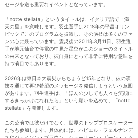
セージを送る重要なイベントとなっています。
「notte stellata」というタイトルは、イタリア語で「満
天の星」を意味します。羽生選手は2018年の平昌オリン
ピックでこのプログラムを披露し、その演技は多くのファ
ンの心に残っています。震災後の2011年3月11日、羽生選
手が地元仙台で停電の中見た星空がこのショーのタイトル
の由来となっており、彼自身にとって非常に特別な意味を
持つ演目でもあります。
2026年は東日本大震災からちょうど15年となり、彼の演
技を通じて再び希望のメッセージを発信しようという意図
があります。羽生選手は、「ほんの少しでも人々を笑顔に
するきっかけになれたら」という願いを込めて、「notte
stellata」を開催します。
この公演では彼だけでなく、世界のトッププロスケーター
たちも参加します。具体的には、ハビエル・フェルナンデ
スやジェイソン・ブラウン、シェーリーン・ボーン・トゥ