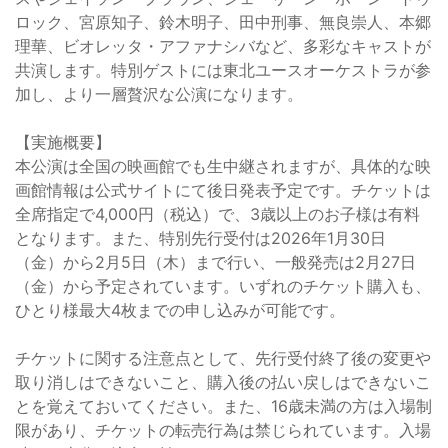
ロック、宮原知子、鈴木明子、田中刑事、無良崇人、本郷
理華、ビオレッタ・アファナシバなど、多彩なキャストが
共演します。特別ゲストには東北ユースオーケストラが参
加し、より一層贅沢な公演になります。
【実施概要】
本公演は全国の映画館でも生中継されますが、具体的な映
画館情報は公式サイトにて後日発表予定です。チケットは
全席指定で4,000円（税込）で、3歳以上のお子様は有料
となります。また、特別先行受付は2026年1月30日
（金）から2月5日（木）まで行い、一般発売は2月27日
（金）から予定されています。いずれのチケット購入も、
ひとり様最大4枚までの申し込みが可能です。
チケットに関する注意点として、先行受付終了後の変更や
取り消しはできないこと、購入後の払い戻しはできないこ
とを覚えておいてください。また、16歳未満の方は入場制
限があり、チケットの転売行為は禁じられています。入場