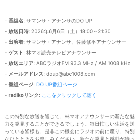
-
番組名
: サマンサ・アナンサのDO UP
-
放送日時
: 2026年6月6日（土）18:00～21:30
-
出演者
: サマンサ・アナンサ、佐藤修平アナウンサー
-
ゲスト
: 林マオ読売テレビアナウンサー
-
放送エリア
: ABCラジオFM 93.3 MHz / AM 1008 kHz
-
メールアドレス
: doup@abc1008.com
-
番組ページ
:
DO UP番組ページ
-
radikoリンク
:
ここをクリックして聴く
この特別な放送を通じて、林マオアナウンサーの新たな魅
力を発見することができるでしょう。毎日忙しい生活を送
っている皆様も、是非この機会にラジオの前に座り、特別
なひとときをお楽しみください。新たな発見と感動が待っ